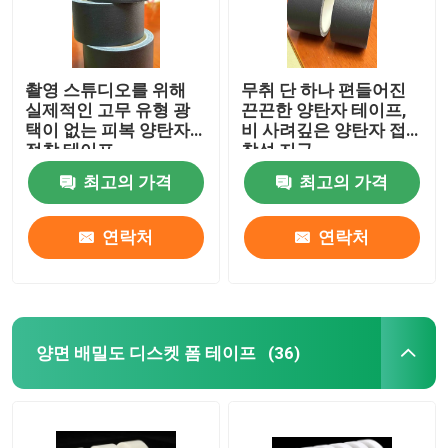
촬영 스튜디오를 위해
무취 단 하나 편들어진
실제적인 고무 유형 광
끈끈한 양탄자 테이프,
택이 없는 피복 양탄자
비 사려깊은 양탄자 접
접착 테이프
착성 지구
최고의 가격
최고의 가격
연락처
연락처
양면 배밀도 디스켓 폼 테이프
(36)