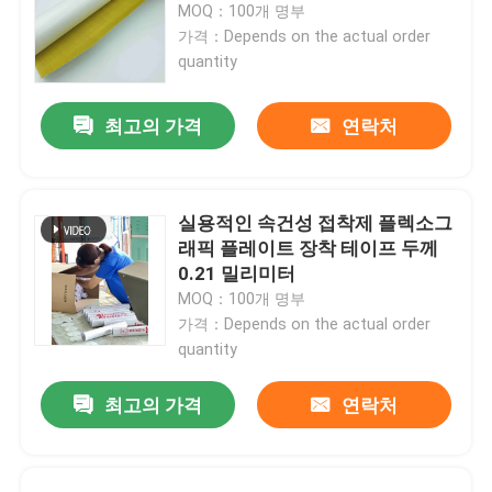
MOQ：100개 명부
가격：Depends on the actual order
회사 소개
quantity
최고의 가격
연락처
공장 투어
품질 관리
실용적인 속건성 접착제 플렉소그
래픽 플레이트 장착 테이프 두께
연락처
0.21 밀리미터
MOQ：100개 명부
가격：Depends on the actual order
견적 요청
quantity
최고의 가격
연락처
속건성 접착제 접착 테이프
카펫 접착 테이프