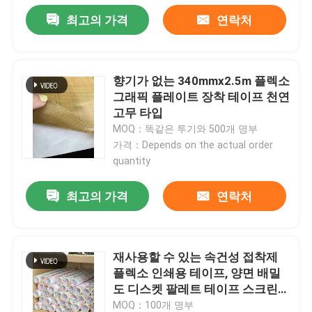
최고의 가격
연락처
향기가 없는 340mmx2.5m 플렉소
그래픽 플레이트 장착 테이프 천연
고무 타입
MOQ：똑같은 투기와 500개 명부
가격：Depends on the actual order
quantity
최고의 가격
연락처
재사용할 수 있는 속건성 접착제
플렉소 인쇄용 테이프, 양면 배밀
도 디스켓 팔레트 테이프 스크린
인쇄
MOQ：100개 명부