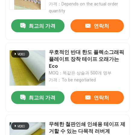
가격：Depends on the actual order
quantity
최고의 가격
연락처
우호적인 반대 한도 플렉소그래픽
플레이트 장착 테이프 오래가는
Eco
MOQ：똑같은 상술과 500개 명부
가격：To be negotiated
홈
최고의 가격
연락처
제품 소개
무해한 철판인쇄 인쇄용 테이프 제
거할 수 있는 다목적 러버계
동영상