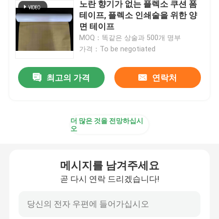
노란 향기가 없는 플렉소 쿠션 폼
테이프, 플렉소 인쇄술을 위한 양
양면 배밀도 디스켓 폼 테이프
면 테이프
MOQ：똑같은 상술과 500개 명부
가격：To be negotiated
스트레치 접착 테이프 릴리싱
최고의 가격
연락처
속건성 접착제 블록
양면 배밀도 디스켓 조직 테이프
더 많은 것을 전망하십시
오
철판인쇄 플레이트 마운팅 테이프
메시지를 남겨주세요
곧 다시 연락 드리겠습니다!
접착 전사 테이프
재부착성 점착제 테이프