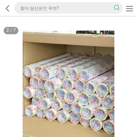
2
/
7