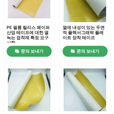
회사 소개
PE 필름 릴리스 페이퍼
열에 내성이 있는 두면
공장 투어
산업 테이프에 대한 열
적 플렉서그래픽 플레
녹는 접착제 특정 요구
이트 장착 테이프
사항
품질 관리
문의 보내기
문의 보내기
연락처
견적 요청
속건성 접착제 접착 테이프
카펫 접착 테이프