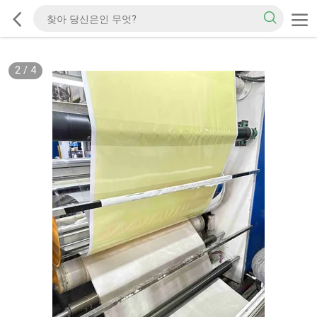
2
/
4