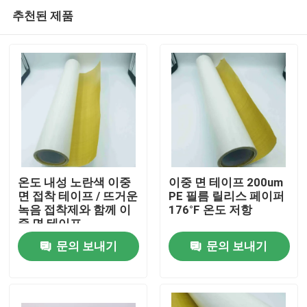
추천된 제품
온도 내성 노란색 이중
이중 면 테이프 200um
면 접착 테이프 / 뜨거운
PE 필름 릴리스 페이퍼
녹음 접착제와 함께 이
176°F 온도 저항
홈
중 면 테이프
문의 보내기
문의 보내기
제품 소개
동영상