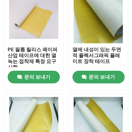
회사 소개
공장 투어
PE 필름 릴리스 페이퍼
열에 내성이 있는 두면
품질 관리
산업 테이프에 대한 열
적 플렉서그래픽 플레
녹는 접착제 특정 요구
이트 장착 테이프
사항
연락처
문의 보내기
문의 보내기
견적 요청
속건성 접착제 접착 테이프
카펫 접착 테이프