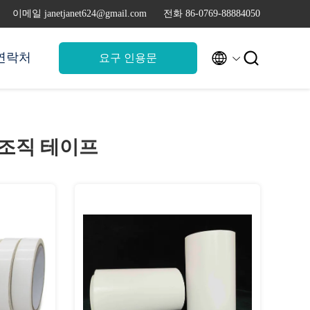
이메일 janetjanet624@gmail.com
전화 86-0769-88884050


연락처
요구 인용문
 조직 테이프