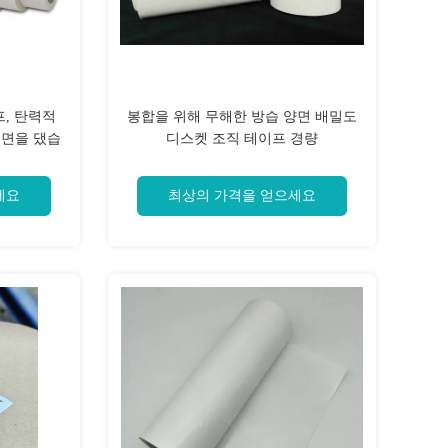
프, 탄력적
봉합을 위해 무해한 방습 양면 배밀도
측면을 댔습
디스켓 조직 테이프 경량
세요
최상의 가격을 얻으세요