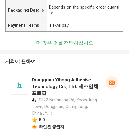
Depends on the specific order quanti
Packaging Details
ty
Payment Terms
TT/Ali pay
더 많은 것을 전망하십시오
저희에 관하여
Dongguan Yihong Adhesive
Technology Co., Ltd. 제조업체
프로필
#422 Nanhuang Rd, Zhongtang
Town, Dongguan, Guangdong,
China ,중국
5.0
확인된 공급자