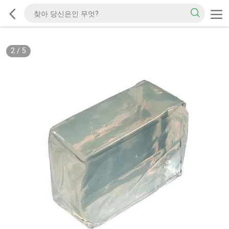
2
/
5