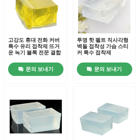
회사 소개
공장 투어
고강도 휴대 전화 커버
투명 핫 펠트 직사각형
특수 유리 접착제 뜨거
벽돌 접착성 가슴 스티
운 녹기 블록 전문 결합
커 특수 접착제
품질 관리
문의 보내기
문의 보내기
연락처
견적 요청
속건성 접착제 접착 테이프
카펫 접착 테이프