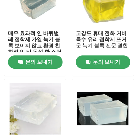
회사 소개
매우 효과적 인 바퀴벌
고강도 휴대 전화 커버
공장 투어
레 접착제 가열 녹기 블
특수 유리 접착제 뜨거
록 보이지 않고 환경 친
운 녹기 블록 전문 결합
화적 인 비 독성 한 스틱
품질 관리
문의 보내기
문의 보내기
연락처
견적 요청
속건성 접착제 접착 테이프
카펫 접착 테이프