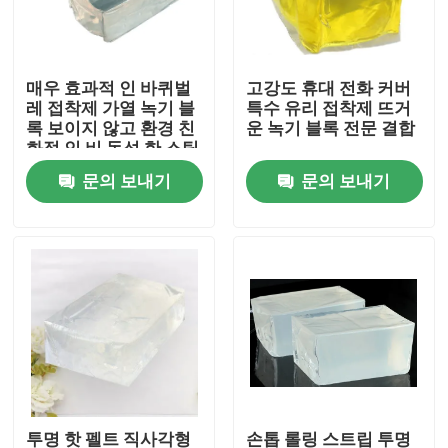
회사 소개
매우 효과적 인 바퀴벌
고강도 휴대 전화 커버
레 접착제 가열 녹기 블
특수 유리 접착제 뜨거
공장 투어
록 보이지 않고 환경 친
운 녹기 블록 전문 결합
화적 인 비 독성 한 스틱
문의 보내기
문의 보내기
품질 관리
연락처
견적 요청
속건성 접착제 접착 테이프
카펫 접착 테이프
투명 핫 펠트 직사각형
손톱 롤링 스트립 투명