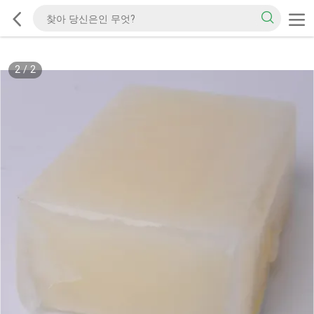
2
/
2