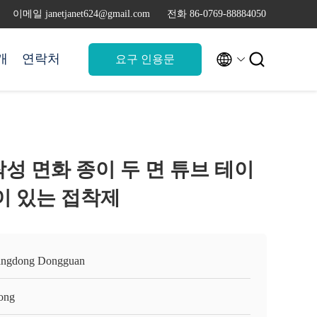
이메일 janetjanet624@gmail.com
전화 86-0769-88884050


개
연락처
요구 인용문
성 면화 종이 두 면 튜브 테이
이 있는 접착제
ngdong Dongguan
ong