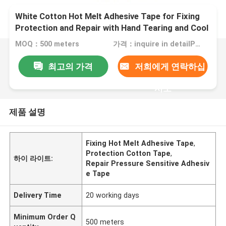
White Cotton Hot Melt Adhesive Tape for Fixing
Protection and Repair with Hand Tearing and Cool
Dry Storage
MOQ：500 meters
가격：inquire in detailPlease contact us for quotation
최고의 가격
저희에게 연락하십
시오
제품 설명
Fixing Hot Melt Adhesive Tape
,
Protection Cotton Tape
,
하이 라이트:
Repair Pressure Sensitive Adhesiv
e Tape
Delivery Time
20 working days
Minimum Order Q
500 meters