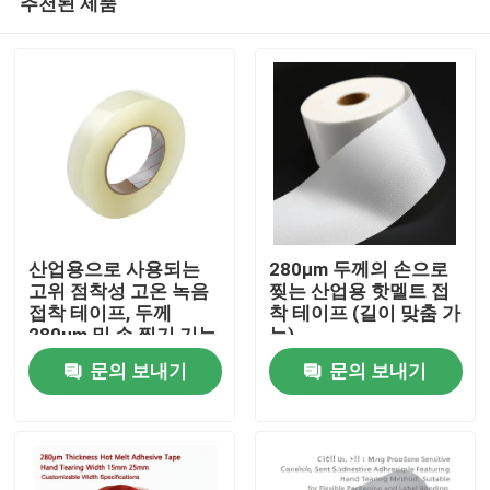
추천된 제품
산업용으로 사용되는
280μm 두께의 손으로
고위 점착성 고온 녹음
찢는 산업용 핫멜트 접
접착 테이프, 두께
착 테이프 (길이 맞춤 가
280μm 및 손 찢기 기능
능)
홈
문의 보내기
문의 보내기
제품 소개
동영상