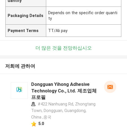
uantity
Depends on the specific order quanti
Packaging Details
ty
Payment Terms
TT/Ali pay
더 많은 것을 전망하십시오
저희에 관하여
Dongguan Yihong Adhesive
Technology Co., Ltd. 제조업체
프로필
#422 Nanhuang Rd, Zhongtang
Town, Dongguan, Guangdong,
China ,중국
5.0