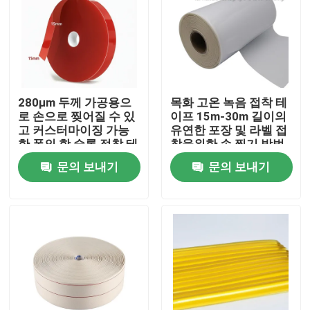
회사 소개
공장 투어
280μm 두께 가공용으
목화 고온 녹음 접착 테
로 손으로 찢어질 수 있
이프 15m-30m 길이의
품질 관리
고 커스터마이징 가능
유연한 포장 및 라벨 접
한 폭의 핫 슬롯 접착 테
착을위한 손 찢기 방법
이프
과 높은 점도성
문의 보내기
문의 보내기
연락처
견적 요청
속건성 접착제 접착 테이프
카펫 접착 테이프