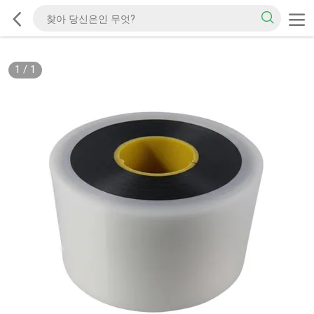
1
/
1