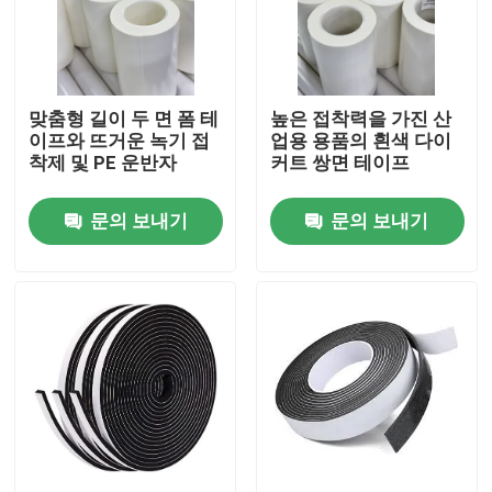
회사 소개
맞춤형 길이 두 면 폼 테
높은 접착력을 가진 산
공장 투어
이프와 뜨거운 녹기 접
업용 용품의 흰색 다이
착제 및 PE 운반자
커트 쌍면 테이프
품질 관리
문의 보내기
문의 보내기
연락처
견적 요청
속건성 접착제 접착 테이프
카펫 접착 테이프