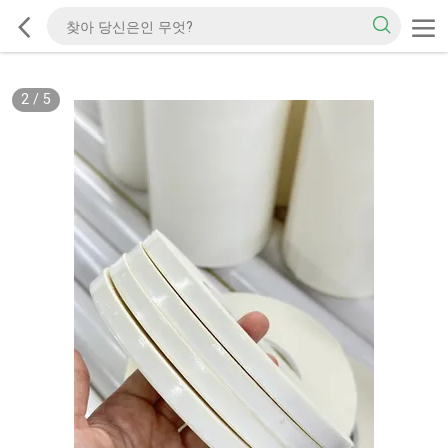
2
/
5