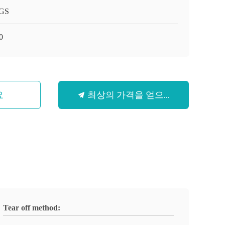
GS
0
최상의 가격을 얻으세요
요
Tear off method: