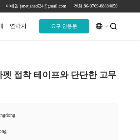
이메일 janetjanet624@gmail.com
전화 86-0769-88884050


개
연락처
요구 인용문
카펫 접착 테이프와 단단한 고무
ngdong
ong