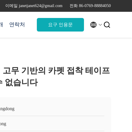
이메일 janetjanet624@gmail.com
전화 86-0769-88884050


개
연락처
요구 인용문
 고무 기반의 카펫 접착 테이프
수 없습니다
ngdong
ong