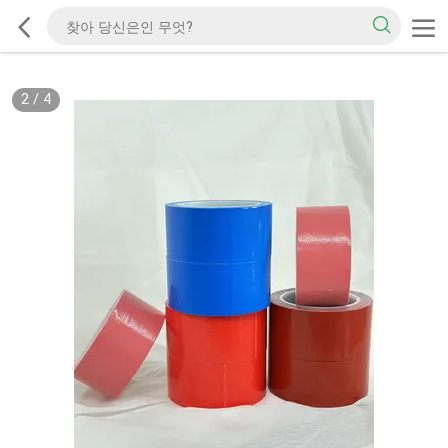
2
/
4