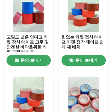
회사 소개
공장 투어
고밀도 넓은 인디고 카
힘없는 카펫 접착 테이
펫 장착 테이프 고무 및
프 카펫 접착 테이프 쉽
품질 관리
안전한 바닥을위한 카
게 재 배치
펫 고정 테이프
문의 보내기
문의 보내기
연락처
견적 요청
속건성 접착제 접착 테이프
카펫 접착 테이프