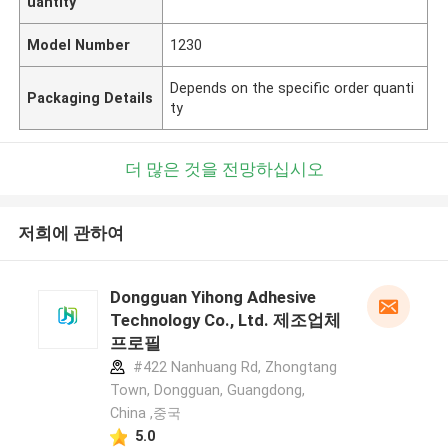
uantity
Model Number
1230
Depends on the specific order quanti
Packaging Details
ty
더 많은 것을 전망하십시오
저희에 관하여
Dongguan Yihong Adhesive
Technology Co., Ltd. 제조업체
프로필
#422 Nanhuang Rd, Zhongtang
Town, Dongguan, Guangdong,
China ,중국
5.0