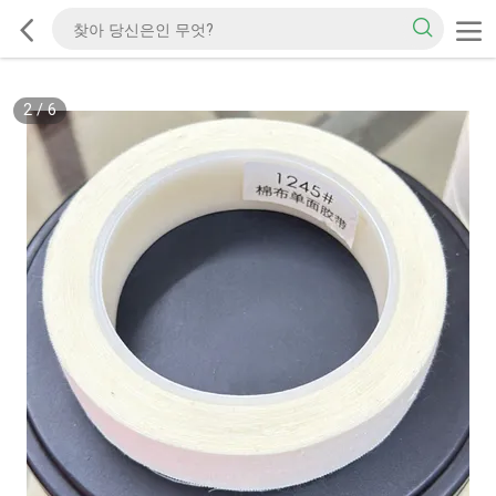
2
/
6