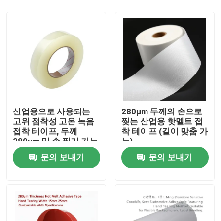
산업용으로 사용되는
280μm 두께의 손으로
고위 점착성 고온 녹음
찢는 산업용 핫멜트 접
접착 테이프, 두께
착 테이프 (길이 맞춤 가
280μm 및 손 찢기 기능
능)
홈
문의 보내기
문의 보내기
제품 소개
동영상