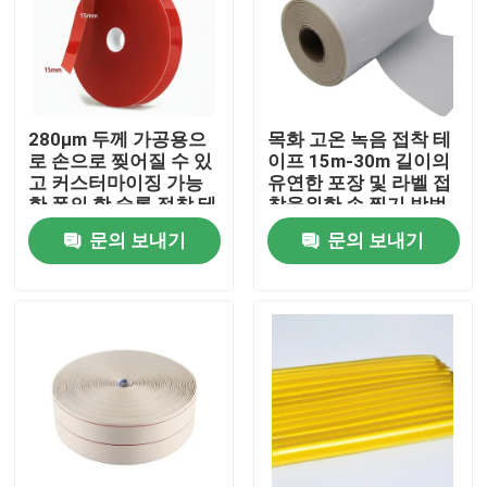
회사 소개
공장 투어
280μm 두께 가공용으
목화 고온 녹음 접착 테
로 손으로 찢어질 수 있
이프 15m-30m 길이의
고 커스터마이징 가능
유연한 포장 및 라벨 접
품질 관리
한 폭의 핫 슬롯 접착 테
착을위한 손 찢기 방법
이프
과 높은 점도성
문의 보내기
문의 보내기
연락처
견적 요청
속건성 접착제 접착 테이프
카펫 접착 테이프