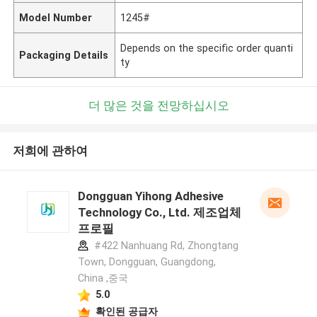
Model Number
1245#
Depends on the specific order quanti
Packaging Details
ty
더 많은 것을 전망하십시오
저희에 관하여
Dongguan Yihong Adhesive
Technology Co., Ltd. 제조업체
프로필
#422 Nanhuang Rd, Zhongtang
Town, Dongguan, Guangdong,
China ,중국
5.0
확인된 공급자