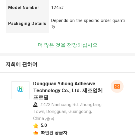
Model Number
1245#
Depends on the specific order quanti
Packaging Details
ty
더 많은 것을 전망하십시오
저희에 관하여
Dongguan Yihong Adhesive
Technology Co., Ltd. 제조업체
프로필
#422 Nanhuang Rd, Zhongtang
Town, Dongguan, Guangdong,
China ,중국
5.0
확인된 공급자