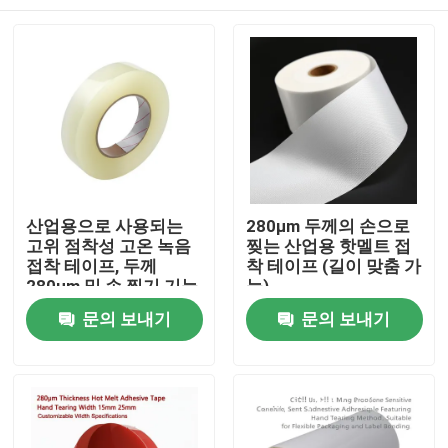
산업용으로 사용되는
280μm 두께의 손으로
고위 점착성 고온 녹음
찢는 산업용 핫멜트 접
접착 테이프, 두께
착 테이프 (길이 맞춤 가
280μm 및 손 찢기 기능
능)
홈
문의 보내기
문의 보내기
제품 소개
동영상