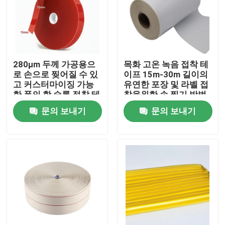
회사 소개
공장 투어
280μm 두께 가공용으
목화 고온 녹음 접착 테
로 손으로 찢어질 수 있
이프 15m-30m 길이의
고 커스터마이징 가능
유연한 포장 및 라벨 접
품질 관리
한 폭의 핫 슬롯 접착 테
착을위한 손 찢기 방법
이프
과 높은 점도성
문의 보내기
문의 보내기
연락처
견적 요청
속건성 접착제 접착 테이프
카펫 접착 테이프