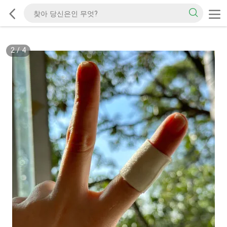
2
/
4